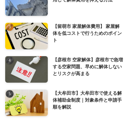
【留萌市 家屋解体費用】 家屋解
体を低コストで行うためのポイン
ト
【彦根市 空家解体】彦根市で急増
する空家問題、早めに解体しない
とリスクが高まる
【大牟田市】大牟田市で使える解
体補助金制度｜対象条件と申請手
順を解説