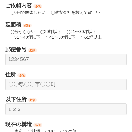
ご依頼内容
必須
0円で解体したい
激安会社を教えて欲しい
延面積
必須
分からない
20坪以下
21〜30坪以下
31〜40坪以下
41〜50坪以下
51坪以上
郵便番号
必須
住所
必須
以下住所
必須
現在の構造
必須
木造
鉄鋼
RC
その他