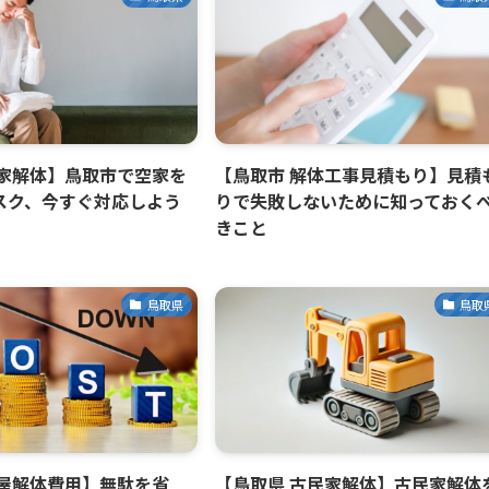
空家解体】鳥取市で空家を
【鳥取市 解体工事見積もり】見積
スク、今すぐ対応しよう
りで失敗しないために知っておく
きこと
鳥取県
鳥取
家屋解体費用】無駄を省
【鳥取県 古民家解体】古民家解体