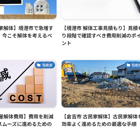
空家解体】境港市で急増す
【境港市 解体工事見積もり】見積
、今こそ解体を考えるべ
り段階で確認すべき費用削減のポ
ント
鳥取県
鳥取
家屋解体費用】費用を削減
【倉吉市 古民家解体】古民家解体
スムーズに進めるための
効率よく進めるための最適な手順