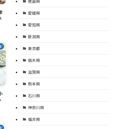
徳島県
家
愛媛県
が
愛知県
新潟県
県
東京都
栃木県
滋賀県
熊本県
小
石川県
テ
神奈川県
福井県
県