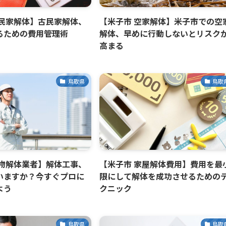
古民家解体】古民家解体、
【米子市 空家解体】米子市での空
るための費用管理術
解体、早めに行動しないとリスク
高まる
鳥取県
鳥取
建物解体業者】解体工事、
【米子市 家屋解体費用】費用を最
いますか？今すぐプロに
限にして解体を成功させるための
よう
クニック
鳥取県
鳥取