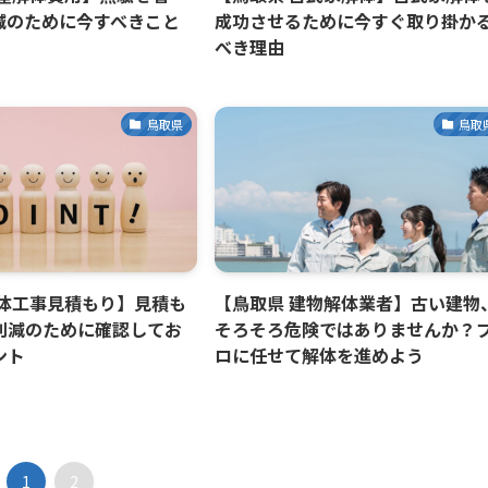
減のために今すべきこと
成功させるために今すぐ取り掛か
べき理由
鳥取県
鳥取
解体工事見積もり】見積も
【鳥取県 建物解体業者】古い建物
削減のために確認してお
そろそろ危険ではありませんか？
ント
ロに任せて解体を進めよう
1
2