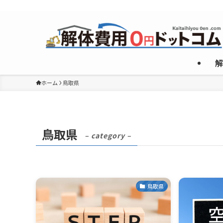
複数のめんどくさいやり取りなしで”激安”一社のみご紹介！
解
ホーム
鳥取県
鳥取県
– category –
鳥取県