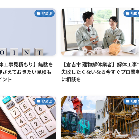
鳥取県
鳥取
解体工事見積もり】無駄を
【倉吉市 建物解体業者】解体工事
押さえておきたい見積も
失敗したくないなら今すぐプロ業
イント
に相談を
鳥取県
鳥取