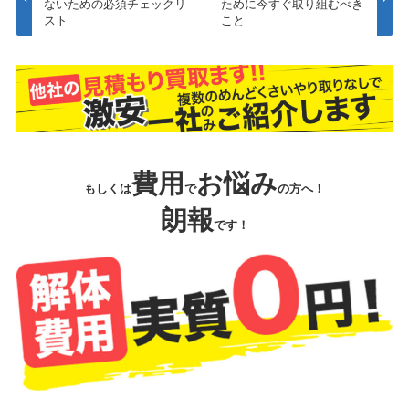
ないための必須チェックリ
ために今すぐ取り組むべき
スト
こと
費用
お悩み
もしくは
で
の方へ！
朗報
です！