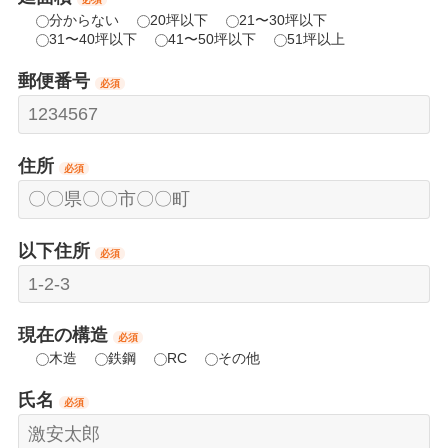
分からない
20坪以下
21〜30坪以下
31〜40坪以下
41〜50坪以下
51坪以上
郵便番号
必須
住所
必須
以下住所
必須
現在の構造
必須
木造
鉄鋼
RC
その他
氏名
必須