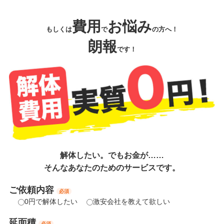
費用
お悩み
もしくは
で
の方へ！
朗報
です！
解体したい。でもお金が……
そんなあなたのためのサービスです。
ご依頼内容
必須
0円で解体したい
激安会社を教えて欲しい
延面積
必須