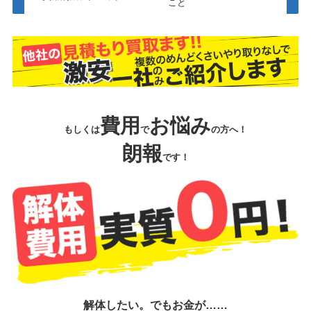
こと
費用
お悩み
もしくは
で
の方へ！
朗報
です！
解体したい。でもお金が……