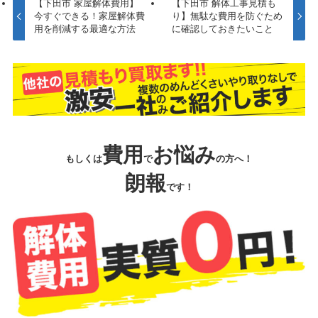
【下田市 家屋解体費用】
【下田市 解体工事見積も
今すぐできる！家屋解体費
り】無駄な費用を防ぐため
用を削減する最適な方法
に確認しておきたいこと
費用
お悩み
もしくは
で
の方へ！
朗報
です！