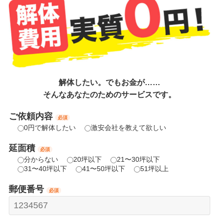
解体したい。でもお金が……
そんなあなたのためのサービスです。
ご依頼内容
必須
0円で解体したい
激安会社を教えて欲しい
延面積
必須
分からない
20坪以下
21〜30坪以下
31〜40坪以下
41〜50坪以下
51坪以上
郵便番号
必須