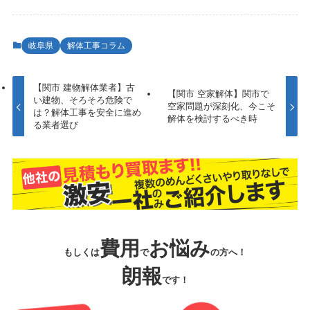
岐阜県
解体工事コラム
【関市 建物解体業者】古
【関市 空家解体】関市で
い建物、そろそろ危険で
空家問題が深刻化、今こそ
は？解体工事を安全に進め
解体を検討するべき時
る業者選び
費用
お悩み
もしくは
で
の方へ！
朗報
です！