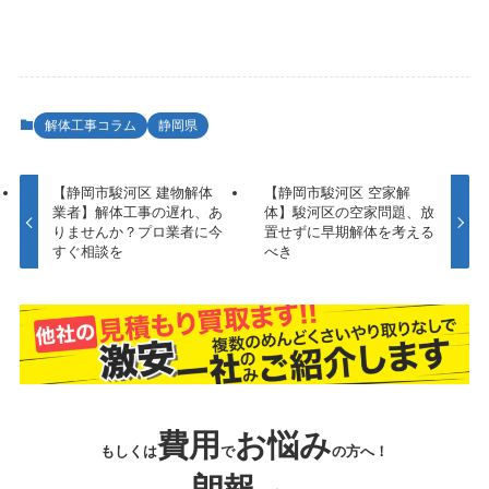
解体工事コラム
静岡県
【静岡市駿河区 建物解体
【静岡市駿河区 空家解
業者】解体工事の遅れ、あ
体】駿河区の空家問題、放
りませんか？プロ業者に今
置せずに早期解体を考える
すぐ相談を
べき
費用
お悩み
もしくは
で
の方へ！