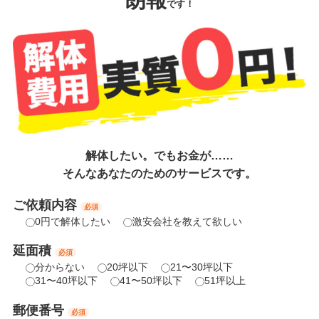
朗報
です！
解体したい。でもお金が……
そんなあなたのためのサービスです。
ご依頼内容
必須
0円で解体したい
激安会社を教えて欲しい
延面積
必須
分からない
20坪以下
21〜30坪以下
31〜40坪以下
41〜50坪以下
51坪以上
郵便番号
必須