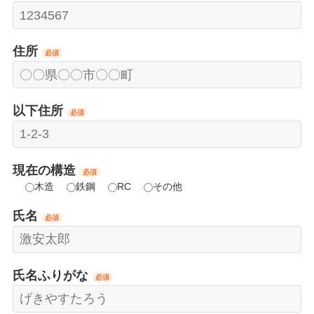
住所
必須
以下住所
必須
現在の構造
必須
木造
鉄鋼
RC
その他
氏名
必須
氏名ふりがな
必須