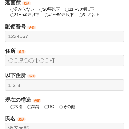
延面積
必須
分からない
20坪以下
21〜30坪以下
31〜40坪以下
41〜50坪以下
51坪以上
郵便番号
必須
住所
必須
以下住所
必須
現在の構造
必須
木造
鉄鋼
RC
その他
氏名
必須