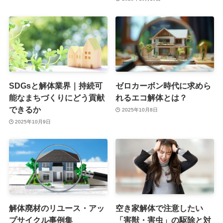
SDGsと解体業界｜持続可
ゼロカーボン時代に求めら
能なまちづくりにどう貢献
れるエコ解体とは？
できるか
2025年10月8日
2025年10月9日
解体廃材のリユース・アッ
空き家解体で注意したい
プサイクル事例集
「害獣・害虫」の駆除と対