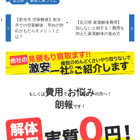
富山県
解体工事コラム
【射水市 空家解体】射水
【石川県 家屋解体費用】
市での空家解体、早めの対
知らないと損する！費用を
応がもたらすメリットと
抑えた家屋解体の進め方
は？
費用
お悩み
もしくは
で
の方へ！
朗報
です！