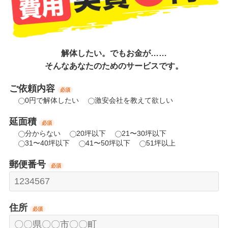
解体したい。でもお金が……
そんなあなたのためのサービスです。
ご依頼内容
必須
0円で解体したい
激安会社を教えて欲しい
延面積
必須
分からない
20坪以下
21〜30坪以下
31〜40坪以下
41〜50坪以下
51坪以上
郵便番号
必須
住所
必須