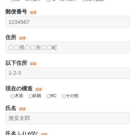
郵便番号
必須
住所
必須
以下住所
必須
現在の構造
必須
木造
鉄鋼
RC
その他
氏名
必須
氏名ふりがな
必須