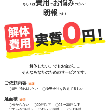
費用
お悩み
もしくは
で
の方へ！
朗報
です！
解体したい。でもお金が……
そんなあなたのためのサービスです。
ご依頼内容
必須
0円で解体したい
激安会社を教えて欲しい
延面積
必須
分からない
20坪以下
21〜30坪以下
31〜40坪以下
41〜50坪以下
51坪以上