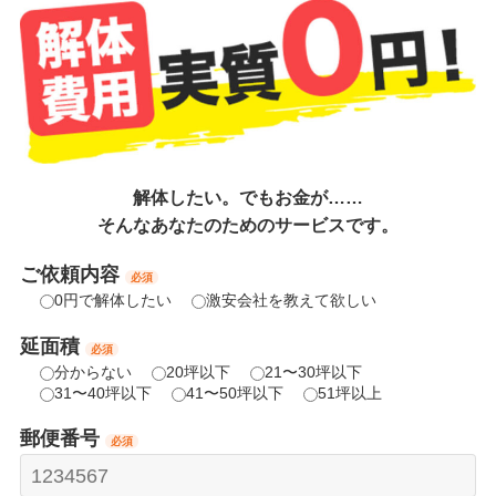
解体したい。でもお金が……
そんなあなたのためのサービスです。
ご依頼内容
必須
0円で解体したい
激安会社を教えて欲しい
延面積
必須
分からない
20坪以下
21〜30坪以下
31〜40坪以下
41〜50坪以下
51坪以上
郵便番号
必須