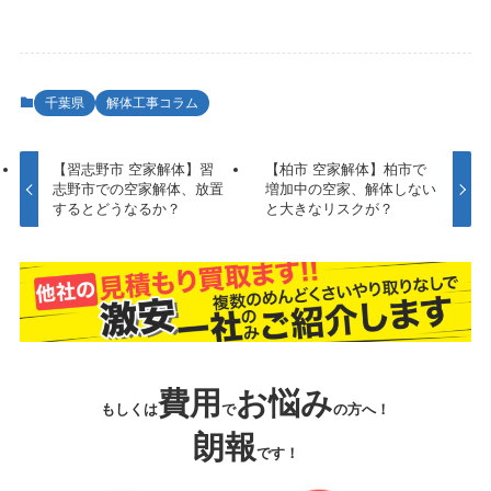
千葉県
解体工事コラム
【習志野市 空家解体】習
【柏市 空家解体】柏市で
志野市での空家解体、放置
増加中の空家、解体しない
するとどうなるか？
と大きなリスクが？
費用
お悩み
もしくは
で
の方へ！
朗報
です！