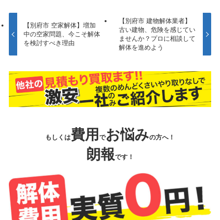
【別府市 建物解体業者】
【別府市 空家解体】増加
古い建物、危険を感じてい
中の空家問題、今こそ解体
ませんか？プロに相談して
を検討すべき理由
解体を進めよう
費用
お悩み
もしくは
で
の方へ！
朗報
です！