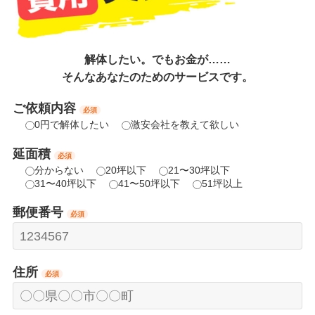
解体したい。でもお金が……
そんなあなたのためのサービスです。
ご依頼内容
必須
0円で解体したい
激安会社を教えて欲しい
延面積
必須
分からない
20坪以下
21〜30坪以下
31〜40坪以下
41〜50坪以下
51坪以上
郵便番号
必須
住所
必須