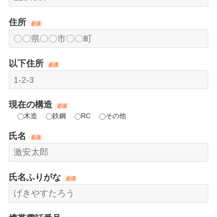
住所
必須
以下住所
必須
現在の構造
必須
木造
鉄鋼
RC
その他
氏名
必須
氏名ふりがな
必須