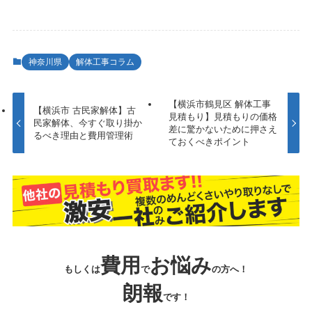
神奈川県
解体工事コラム
【横浜市鶴見区 解体工事
【横浜市 古民家解体】古
見積もり】見積もりの価格
民家解体、今すぐ取り掛か
差に驚かないために押さえ
るべき理由と費用管理術
ておくべきポイント
費用
お悩み
もしくは
で
の方へ！
朗報
です！