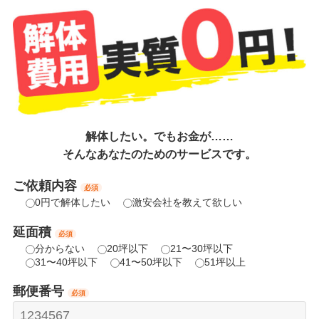
解体したい。でもお金が……
そんなあなたのためのサービスです。
ご依頼内容
必須
0円で解体したい
激安会社を教えて欲しい
延面積
必須
分からない
20坪以下
21〜30坪以下
31〜40坪以下
41〜50坪以下
51坪以上
郵便番号
必須