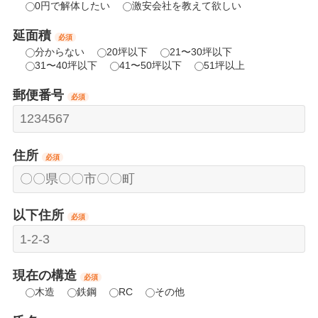
0円で解体したい
激安会社を教えて欲しい
延面積
必須
分からない
20坪以下
21〜30坪以下
31〜40坪以下
41〜50坪以下
51坪以上
郵便番号
必須
住所
必須
以下住所
必須
現在の構造
必須
木造
鉄鋼
RC
その他