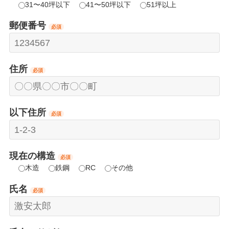
31〜40坪以下
41〜50坪以下
51坪以上
郵便番号
必須
住所
必須
以下住所
必須
現在の構造
必須
木造
鉄鋼
RC
その他
氏名
必須