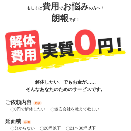
費用
お悩み
もしくは
で
の方へ！
朗報
です！
解体したい。でもお金が……
そんなあなたのためのサービスです。
ご依頼内容
必須
0円で解体したい
激安会社を教えて欲しい
延面積
必須
分からない
20坪以下
21〜30坪以下