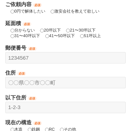
ご依頼内容
必須
0円で解体したい
激安会社を教えて欲しい
延面積
必須
分からない
20坪以下
21〜30坪以下
31〜40坪以下
41〜50坪以下
51坪以上
郵便番号
必須
住所
必須
以下住所
必須
現在の構造
必須
木造
鉄鋼
RC
その他