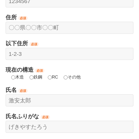
住所
必須
以下住所
必須
現在の構造
必須
木造
鉄鋼
RC
その他
氏名
必須
氏名ふりがな
必須