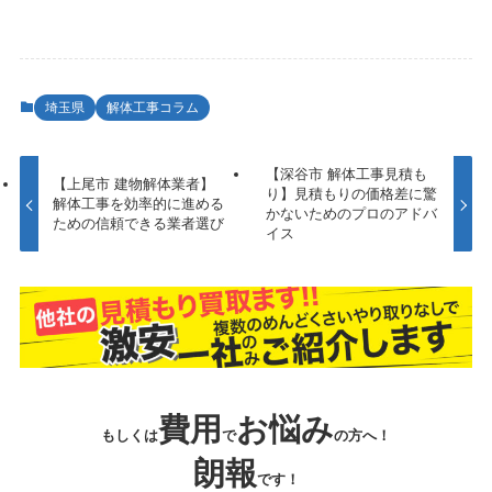
埼玉県
解体工事コラム
【深谷市 解体工事見積も
【上尾市 建物解体業者】
り】見積もりの価格差に驚
解体工事を効率的に進める
かないためのプロのアドバ
ための信頼できる業者選び
イス
費用
お悩み
もしくは
で
の方へ！
朗報
です！