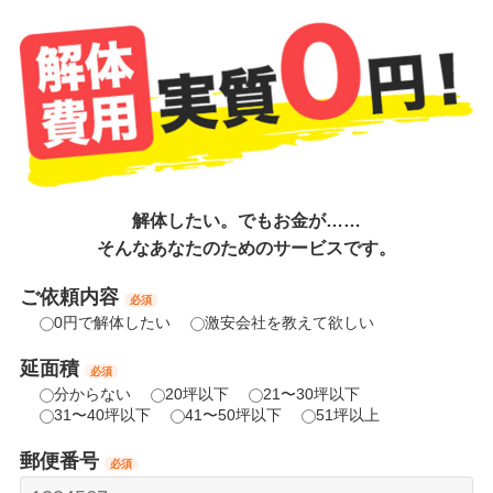
解体したい。でもお金が……
そんなあなたのためのサービスです。
ご依頼内容
必須
0円で解体したい
激安会社を教えて欲しい
延面積
必須
分からない
20坪以下
21〜30坪以下
31〜40坪以下
41〜50坪以下
51坪以上
郵便番号
必須