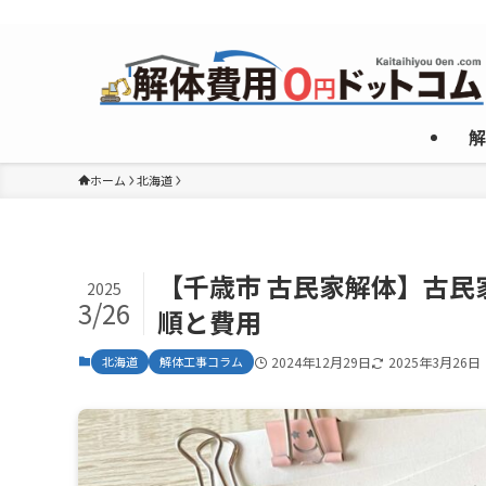
複数のめんどくさいやり取りなしで”激安”一社のみご紹介！
解
ホーム
北海道
【千歳市 古民家解体】古
2025
3/26
順と費用
北海道
解体工事コラム
2024年12月29日
2025年3月26日