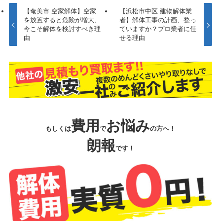
【奄美市 空家解体】空家
【浜松市中区 建物解体業
を放置すると危険が増大、
者】解体工事の計画、整っ
今こそ解体を検討すべき理
ていますか？プロ業者に任
由
せる理由
費用
お悩み
もしくは
で
の方へ！
朗報
です！