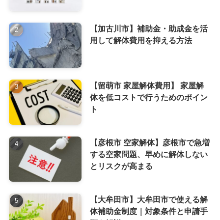
【加古川市】補助金・助成金を活
用して解体費用を抑える方法
【留萌市 家屋解体費用】 家屋解
体を低コストで行うためのポイン
ト
【彦根市 空家解体】彦根市で急増
する空家問題、早めに解体しない
とリスクが高まる
【大牟田市】大牟田市で使える解
体補助金制度｜対象条件と申請手