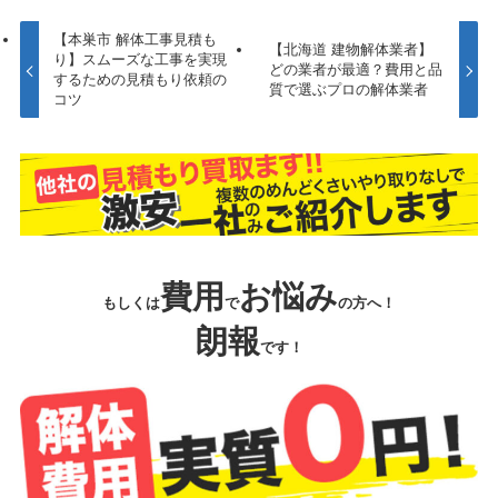
【本巣市 解体工事見積も
【北海道 建物解体業者】
り】スムーズな工事を実現
どの業者が最適？費用と品
するための見積もり依頼の
質で選ぶプロの解体業者
コツ
費用
お悩み
もしくは
で
の方へ！
朗報
です！