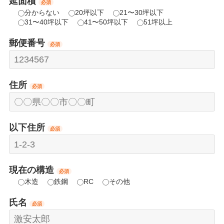
延面積
必須
分からない
20坪以下
21〜30坪以下
31〜40坪以下
41〜50坪以下
51坪以上
郵便番号
必須
住所
必須
以下住所
必須
現在の構造
必須
木造
鉄鋼
RC
その他
氏名
必須