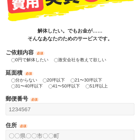
解体したい。でもお金が……
そんなあなたのためのサービスです。
ご依頼内容
必須
0円で解体したい
激安会社を教えて欲しい
延面積
必須
分からない
20坪以下
21〜30坪以下
31〜40坪以下
41〜50坪以下
51坪以上
郵便番号
必須
住所
必須