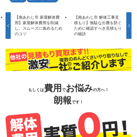
【南あわじ市 家屋解体費
【南あわじ市 解体工事見
用】家屋解体費用を削減
積もり】無駄な出費を防ぐ
し、スムーズに進めるため
ために確認すべき見積もり
のコツ
の秘訣
費用
お悩み
もしくは
で
の方へ！
朗報
です！