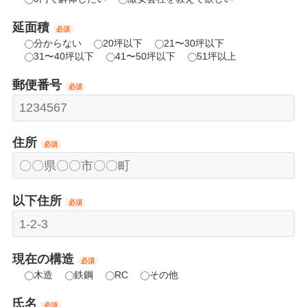
延面積
必須
分からない
20坪以下
21〜30坪以下
31〜40坪以下
41〜50坪以下
51坪以上
郵便番号
必須
住所
必須
以下住所
必須
現在の構造
必須
木造
鉄鋼
RC
その他
氏名
必須