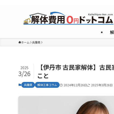
複数のめんどくさいやり取りなしで”激安”一社のみご紹介！
解
ホーム
兵庫県
【伊丹市 古民家解体】古
2025
3/26
こと
兵庫県
解体工事コラム
2024年12月26日
2025年3月26日