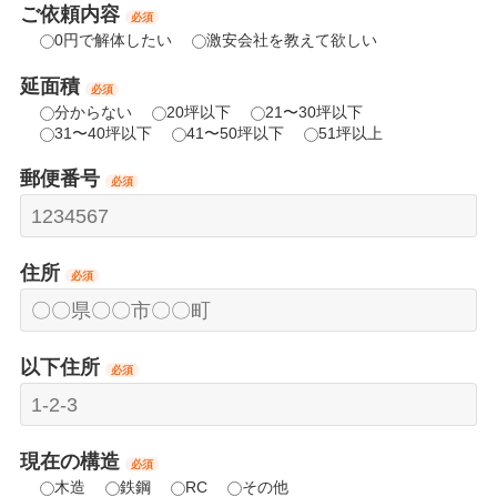
ご依頼内容
必須
0円で解体したい
激安会社を教えて欲しい
延面積
必須
分からない
20坪以下
21〜30坪以下
31〜40坪以下
41〜50坪以下
51坪以上
郵便番号
必須
住所
必須
以下住所
必須
現在の構造
必須
木造
鉄鋼
RC
その他