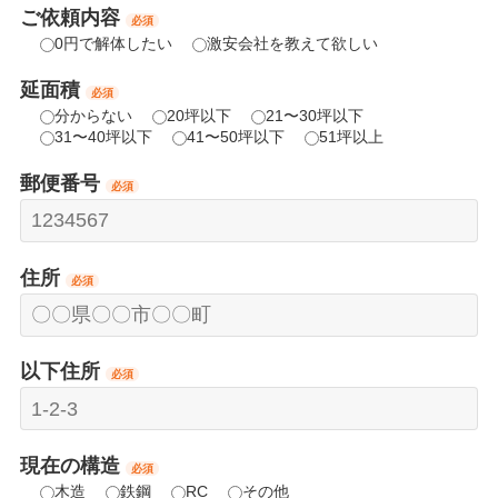
ご依頼内容
必須
0円で解体したい
激安会社を教えて欲しい
延面積
必須
分からない
20坪以下
21〜30坪以下
31〜40坪以下
41〜50坪以下
51坪以上
郵便番号
必須
住所
必須
以下住所
必須
現在の構造
必須
木造
鉄鋼
RC
その他