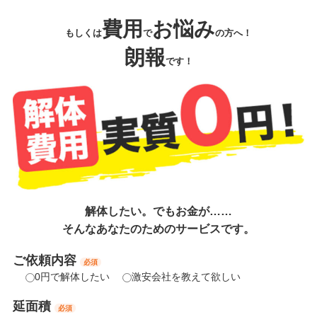
費用
お悩み
もしくは
で
の方へ！
朗報
です！
解体したい。でもお金が……
そんなあなたのためのサービスです。
ご依頼内容
必須
0円で解体したい
激安会社を教えて欲しい
延面積
必須