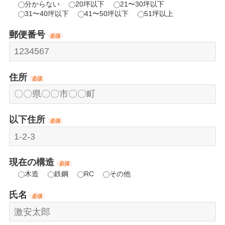
分からない
20坪以下
21〜30坪以下
31〜40坪以下
41〜50坪以下
51坪以上
郵便番号
必須
住所
必須
以下住所
必須
現在の構造
必須
木造
鉄鋼
RC
その他
氏名
必須