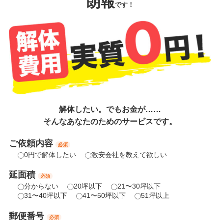
朗報
です！
解体したい。でもお金が……
そんなあなたのためのサービスです。
ご依頼内容
必須
0円で解体したい
激安会社を教えて欲しい
延面積
必須
分からない
20坪以下
21〜30坪以下
31〜40坪以下
41〜50坪以下
51坪以上
郵便番号
必須