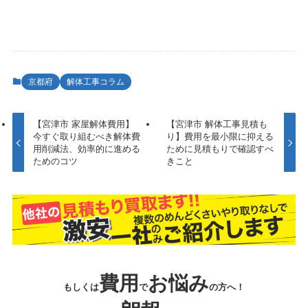
京都府
解体工事コラム
【宮津市 家屋解体費用】
【宮津市 解体工事見積も
今すぐ取り組むべき解体費
り】費用を最小限に抑える
用削減法、効率的に進める
ために見積もりで確認すべ
ためのコツ
きこと
費用
お悩み
もしくは
で
の方へ！