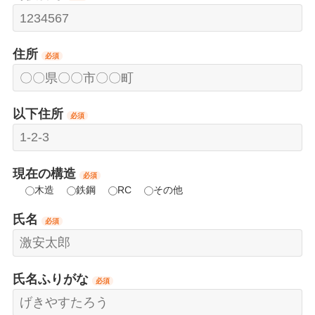
住所
必須
以下住所
必須
現在の構造
必須
木造
鉄鋼
RC
その他
氏名
必須
氏名ふりがな
必須