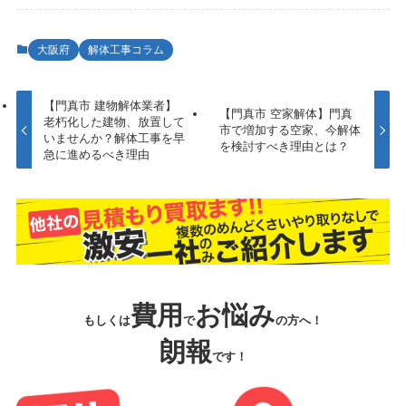
大阪府
解体工事コラム
【門真市 建物解体業者】
【門真市 空家解体】門真
老朽化した建物、放置して
市で増加する空家、今解体
いませんか？解体工事を早
を検討すべき理由とは？
急に進めるべき理由
費用
お悩み
もしくは
で
の方へ！
朗報
です！