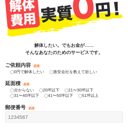
解体したい。でもお金が……
そんなあなたのためのサービスです。
ご依頼内容
必須
0円で解体したい
激安会社を教えて欲しい
延面積
必須
分からない
20坪以下
21〜30坪以下
31〜40坪以下
41〜50坪以下
51坪以上
郵便番号
必須