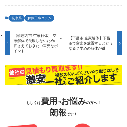
岐阜県
解体工事コラム
【歌志内市 空家解体】 空
【下呂市 空家解体】下呂
家解体で失敗しないために
市で空家を放置するとどう
押さえておきたい重要なポ
なる？早めの解体が鍵
イント
費用
お悩み
もしくは
で
の方へ！
朗報
です！