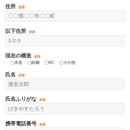
住所
必須
以下住所
必須
現在の構造
必須
木造
鉄鋼
RC
その他
氏名
必須
氏名ふりがな
必須
携帯電話番号
必須