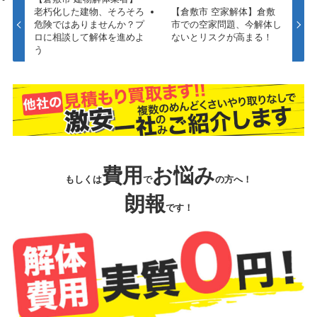
老朽化した建物、そろそろ
【倉敷市 空家解体】倉敷
危険ではありませんか？プ
市での空家問題、今解体し
ロに相談して解体を進めよ
ないとリスクが高まる！
う
費用
お悩み
もしくは
で
の方へ！
朗報
です！