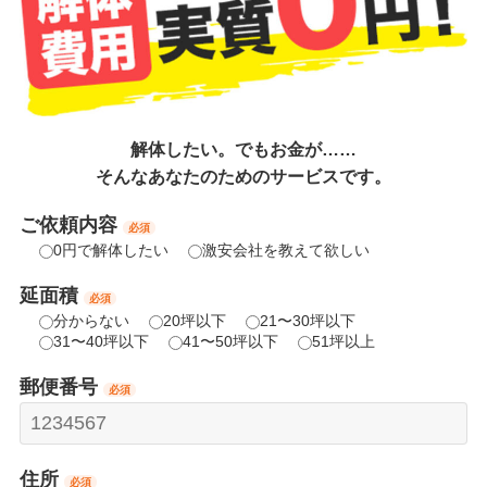
解体したい。でもお金が……
そんなあなたのためのサービスです。
ご依頼内容
必須
0円で解体したい
激安会社を教えて欲しい
延面積
必須
分からない
20坪以下
21〜30坪以下
31〜40坪以下
41〜50坪以下
51坪以上
郵便番号
必須
住所
必須