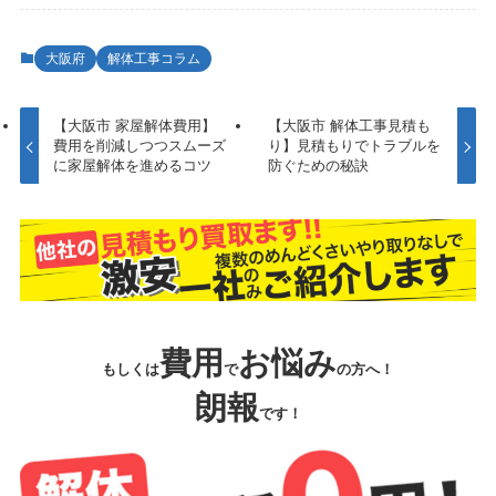
大阪府
解体工事コラム
【大阪市 家屋解体費用】
【大阪市 解体工事見積も
費用を削減しつつスムーズ
り】見積もりでトラブルを
に家屋解体を進めるコツ
防ぐための秘訣
費用
お悩み
もしくは
で
の方へ！
朗報
です！