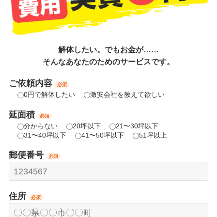
解体したい。でもお金が……
そんなあなたのためのサービスです。
ご依頼内容
必須
0円で解体したい
激安会社を教えて欲しい
延面積
必須
分からない
20坪以下
21〜30坪以下
31〜40坪以下
41〜50坪以下
51坪以上
郵便番号
必須
住所
必須