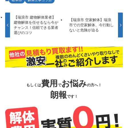
【瑞浪市 建物解体業者】
【瑞浪市 空家解体】瑞浪
建物解体を任せるなら今が
市での空家解体、今行動し
チャンス！信頼できる業者
ないと危険が迫る
選びのコツ
費用
お悩み
もしくは
で
の方へ！
朗報
です！