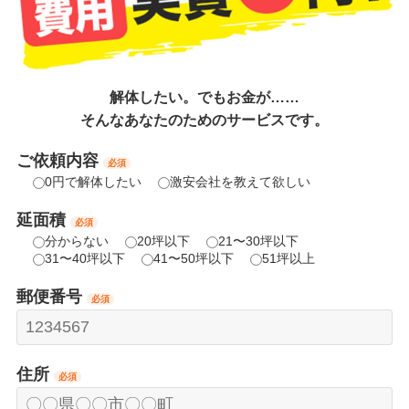
解体したい。でもお金が……
そんなあなたのためのサービスです。
ご依頼内容
必須
0円で解体したい
激安会社を教えて欲しい
延面積
必須
分からない
20坪以下
21〜30坪以下
31〜40坪以下
41〜50坪以下
51坪以上
郵便番号
必須
住所
必須