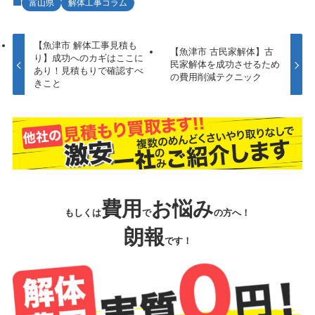
富山県
解体工事コラム
【魚津市 解体工事見積も
【魚津市 古民家解体】古
り】成功へのカギはここに
民家解体を成功させるため
あり！見積もりで確認すべ
の費用削減テクニック
きこと
費用
お悩み
もしくは
で
の方へ！
朗報
です！