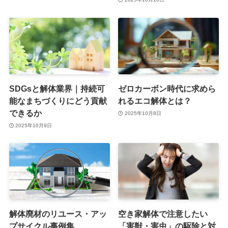
SDGsと解体業界｜持続可
ゼロカーボン時代に求めら
能なまちづくりにどう貢献
れるエコ解体とは？
できるか
2025年10月8日
2025年10月9日
解体廃材のリユース・アッ
空き家解体で注意したい
プサイクル事例集
「害獣・害虫」の駆除と対