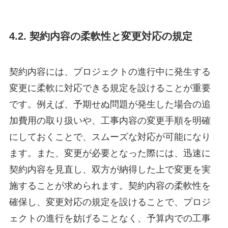
4.2. 契約内容の柔軟性と変更対応の規定
契約内容には、プロジェクトの進行中に発生する
変更に柔軟に対応できる規定を設けることが重要
です。例えば、予期せぬ問題が発生した場合の追
加費用の取り扱いや、工事内容の変更手順を明確
にしておくことで、スムーズな対応が可能になり
ます。また、変更が必要となった際には、迅速に
契約内容を見直し、双方が納得した上で変更を実
施することが求められます。契約内容の柔軟性を
確保し、変更対応の規定を設けることで、プロジ
ェクトの進行を妨げることなく、予算内での工事