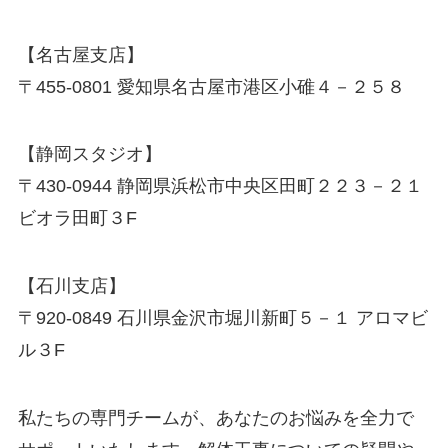
【名古屋支店】
〒455-0801 愛知県名古屋市港区小碓４－２５８
【静岡スタジオ】
〒430-0944 静岡県浜松市中央区田町２２３－２１
ビオラ田町３F
【石川支店】
〒920-0849 石川県金沢市堀川新町５－１ アロマビ
ル３F
私たちの専門チームが、あなたのお悩みを全力で