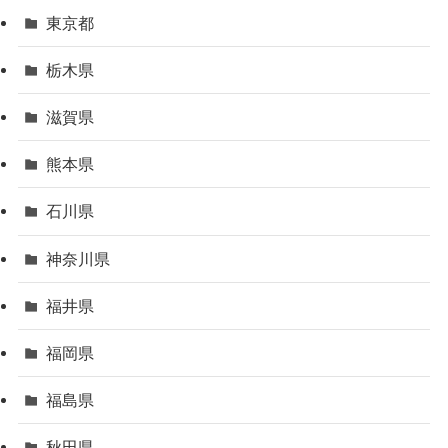
東京都
栃木県
滋賀県
熊本県
石川県
神奈川県
福井県
福岡県
福島県
秋田県