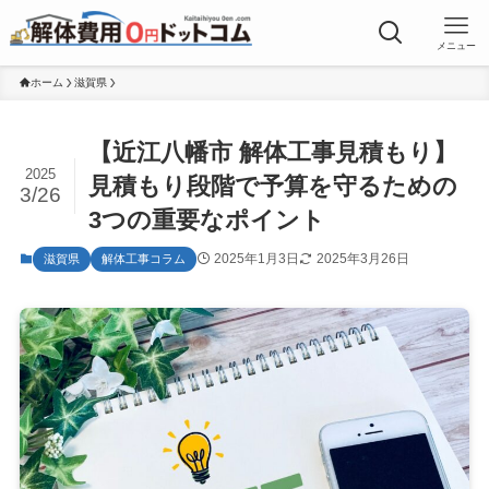
メニュー
ホーム
滋賀県
【近江八幡市 解体工事見積もり】
2025
見積もり段階で予算を守るための
3/26
3つの重要なポイント
2025年1月3日
2025年3月26日
滋賀県
解体工事コラム