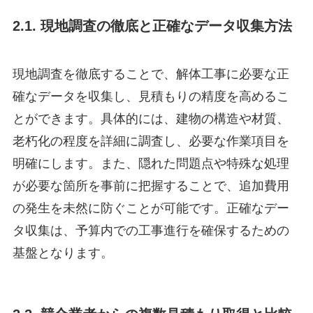
2.1. 現地調査の徹底と正確なデータ収集方法
現地調査を徹底することで、解体工事に必要な正
確なデータを収集し、見積もりの精度を高めるこ
とができます。具体的には、建物の構造や材質、
老朽化の程度を詳細に調査し、必要な作業項目を
明確にします。また、隠れた問題点や特殊な処理
が必要な箇所を事前に把握することで、追加費用
の発生を未然に防ぐことが可能です。正確なデー
タ収集は、予算内での工事進行を確保するための
基盤となります。