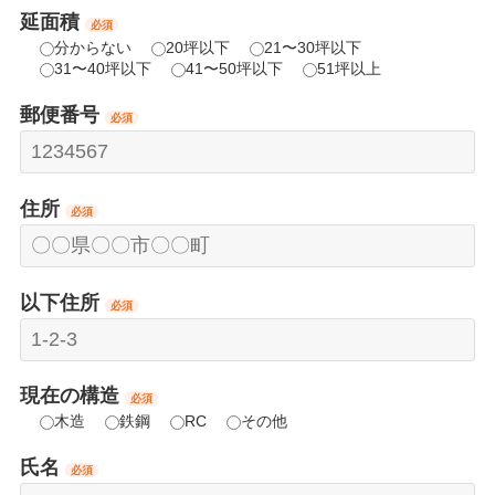
延面積
必須
分からない
20坪以下
21〜30坪以下
31〜40坪以下
41〜50坪以下
51坪以上
郵便番号
必須
住所
必須
以下住所
必須
現在の構造
必須
木造
鉄鋼
RC
その他
氏名
必須