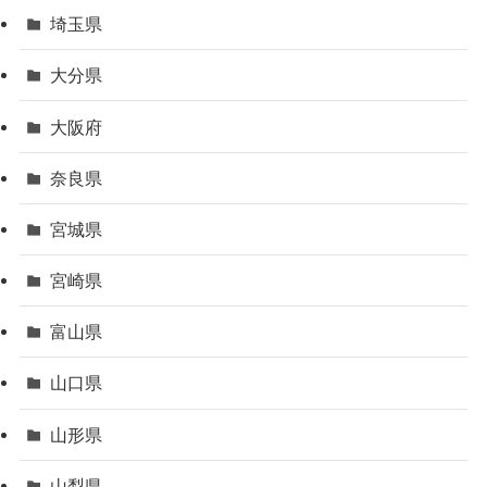
埼玉県
大分県
大阪府
奈良県
宮城県
宮崎県
富山県
山口県
山形県
山梨県