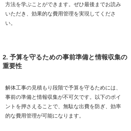
方法を学ぶことができます。ぜひ最後までお読み
いただき、効果的な費用管理を実現してくださ
い。
2. 予算を守るための事前準備と情報収集の
重要性
解体工事の見積もり段階で予算を守るためには、
事前の準備と情報収集が不可欠です。以下のポイ
ントを押さえることで、無駄な出費を防ぎ、効率
的な費用管理が可能になります。