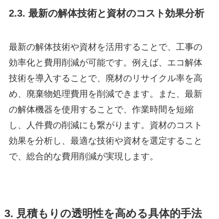
2.3. 最新の解体技術と資材のコスト効果分析
最新の解体技術や資材を活用することで、工事の
効率化と費用削減が可能です。例えば、エコ解体
技術を導入することで、廃材のリサイクル率を高
め、廃棄物処理費用を削減できます。また、最新
の解体機器を使用することで、作業時間を短縮
し、人件費の削減にも繋がります。資材のコスト
効果を分析し、最適な技術や資材を選定すること
で、総合的な費用削減が実現します。
3. 見積もりの透明性を高める具体的手法