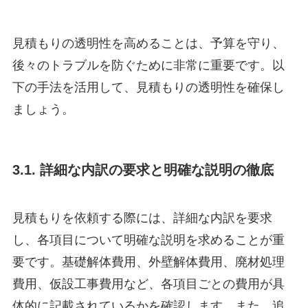
見積もりの透明性を高めることは、予算を守り、
後々のトラブルを防ぐために非常に重要です。以
下の手法を活用して、見積もりの透明性を確保し
ましょう。
3.1. 詳細な内訳の要求と明確な説明の徹底
見積もりを依頼する際には、詳細な内訳を要求
し、各項目について明確な説明を求めることが重
要です。基礎解体費用、外壁解体費用、廃材処理
費用、仮設工事費用など、各項目ごとの費用が具
体的に記載されているかを確認します。また、追