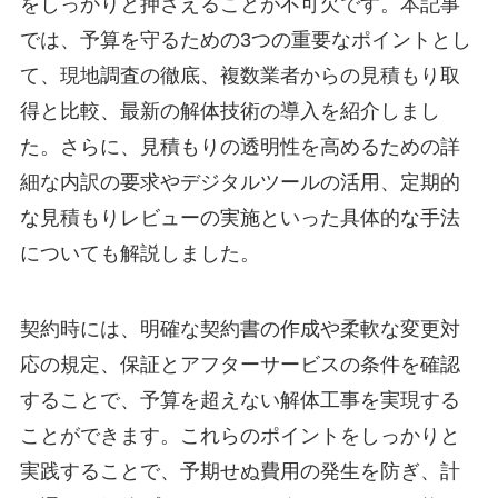
をしっかりと押さえることが不可欠です。本記事
では、予算を守るための3つの重要なポイントとし
て、現地調査の徹底、複数業者からの見積もり取
得と比較、最新の解体技術の導入を紹介しまし
た。さらに、見積もりの透明性を高めるための詳
細な内訳の要求やデジタルツールの活用、定期的
な見積もりレビューの実施といった具体的な手法
についても解説しました。
契約時には、明確な契約書の作成や柔軟な変更対
応の規定、保証とアフターサービスの条件を確認
することで、予算を超えない解体工事を実現する
ことができます。これらのポイントをしっかりと
実践することで、予期せぬ費用の発生を防ぎ、計