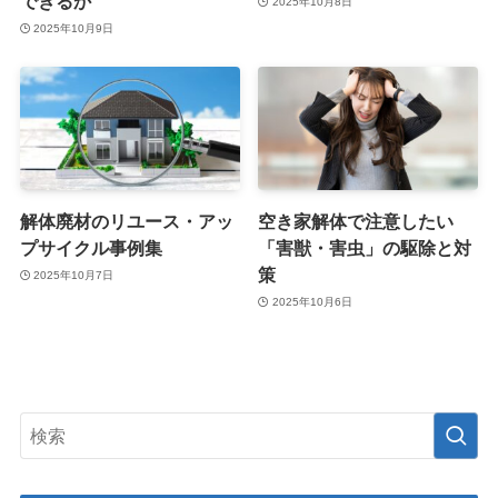
できるか
2025年10月8日
2025年10月9日
解体廃材のリユース・アッ
空き家解体で注意したい
プサイクル事例集
「害獣・害虫」の駆除と対
策
2025年10月7日
2025年10月6日