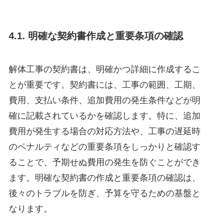
4.1. 明確な契約書作成と重要条項の確認
解体工事の契約書は、明確かつ詳細に作成するこ
とが重要です。契約書には、工事の範囲、工期、
費用、支払い条件、追加費用の発生条件などが明
確に記載されているかを確認します。特に、追加
費用が発生する場合の対応方法や、工事の遅延時
のペナルティなどの重要条項をしっかりと確認す
ることで、予期せぬ費用の発生を防ぐことができ
ます。明確な契約書の作成と重要条項の確認は、
後々のトラブルを防ぎ、予算を守るための基盤と
なります。