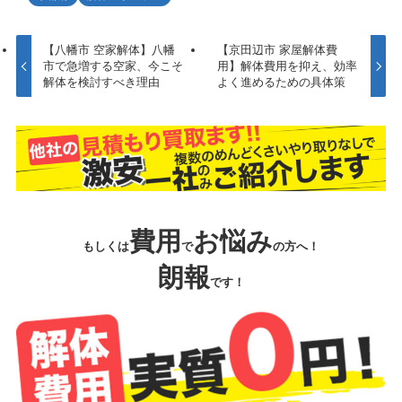
【八幡市 空家解体】八幡
【京田辺市 家屋解体費
市で急増する空家、今こそ
用】解体費用を抑え、効率
解体を検討すべき理由
よく進めるための具体策
費用
お悩み
もしくは
で
の方へ！
朗報
です！